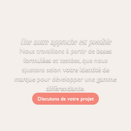
Une autre approche est possible
Nous travaillons à partir de
bases
formulées
et testées, que nous
ajustons selon
votre identité de
marque
pour développer une
gamme
différenciante
.
Discutons de votre projet