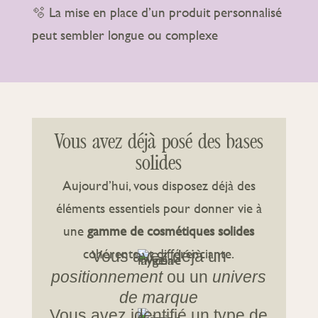
🫧 La mise en place d’un produit personnalisé
peut sembler longue ou complexe
Vous avez déjà posé des bases
solides
Aujourd’hui, vous disposez déjà des
éléments essentiels pour donner vie à
une
gamme de cosmétiques solides
cohérente et différenciante.
Vous avez déjà un
positionnement
ou un
univers
de marque
Vous avez identifié un type de